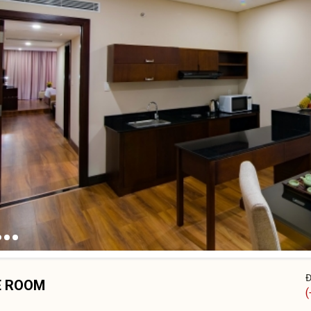
Đ
E ROOM
(