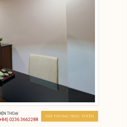
IỆN THOẠI
ĐẶT PHÒNG TRỰC TUYẾN
+84) 0236.3662288