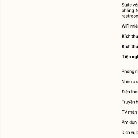
Suite vớ
phẳng. N
restroom
WiFi miễ
Kích th
Kích th
Tiện ng
Phòng n
Nhìn ra 
Điện tho
Truyền h
TV màn 
Ấm đun 
Dịch vụ 