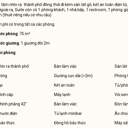
i tầm nhìn ra thành phố đồng thời đi kèm sàn lát gỗ, két an toàn điện t
goài ra, Suite còn có 1 phòng khách, 1 nhà bếp, 1 restroom, 1 phòng gi
 (thuê riêng nếu có nhu cầu)
n phí có trong tất cả các phòng.
ước phòng
: 75 m²
ước giường
: 1 giường đôi 2m
hi phòng
:
hìn ra thành phố
Bàn làm việc
Sàn lát
sông
Giường cực dài (>2m)
Phòng 
ại
Két an toàn
Tủ/phò
ình cáp
Máy lạnh
Vòi sen
hình phẳng 42"
Bàn làm việc
Bồn tắ
nước điện
Tủ lạnh minibar
Áo cho
báo thức
Đồng hồ báo thức
Máy sấ